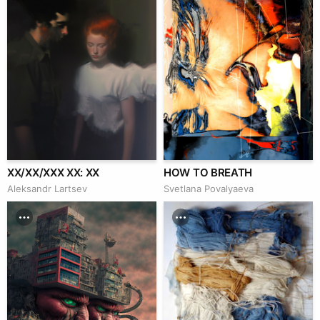
XX/XX/XXX XX: XX
HOW TO BREATH
Аleksandr Lartsev
Svetlana Povalyaeva