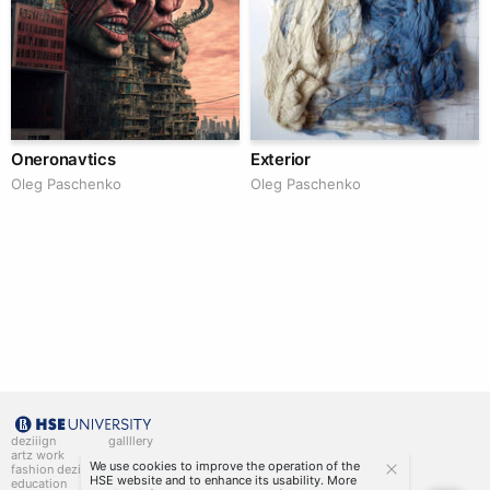
Oneronavtics
Exterior
Oleg Paschenko
Oleg Paschenko
deziiign
gallllery
artz work
gallllery.art
We use cookies to improve the operation of the
fashion deziiign
kiiids.art
HSE website and to enhance its usability. More
education