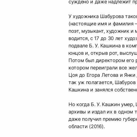
суждено и даже надлежит пр
У художника Шабурова таков
(настоящие имя и фамилия 
поэт, музыкант, художник и 
водится, с 17 до 30 лет худ
подвале Б. У. Кашкина в ком
юнцов и, открыв рот, выслуш
Потом был директором его р
котором переиграли все же
Цоя до Егора Летова и Янки 
так уж полагается, Шабуров 
Кашкина и занялся собстве
Но когда Б. У. Кашкин умер,
архивы и издал их в одном т
даже получил премию губер
области (2016).