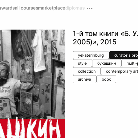
awards
all courses
marketplace
diplomas
1-й том книги «Б. 
2005)», 2015
yekaterinburg
curator's pro
style
букашкин
multi-
collection
contemporary art
archive
book