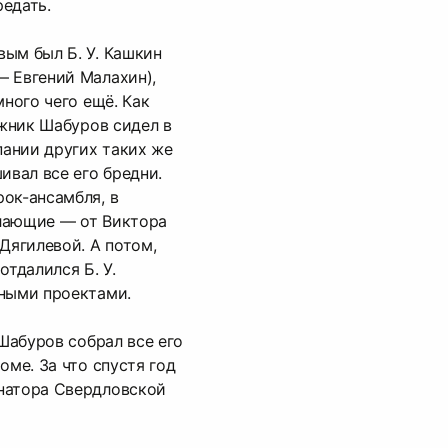
едать.
ым был Б. У. Кашкин
— Евгений Малахин),
много чего ещё. Как
ожник Шабуров сидел в
пании других таких же
ивал все его бредни.
ок-ансамбля, в
лающие — от Виктора
Дягилевой. А потом,
отдалился Б. У.
нными проектами.
 Шабуров собрал все его
оме. За что спустя год
натора Свердловской