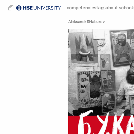
competencies
tags
about school
Аleksandr SHaburov