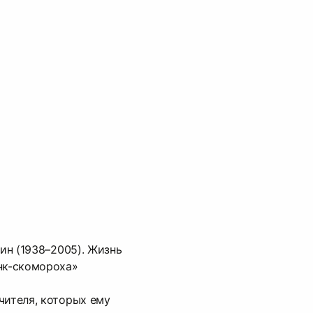
кин (1938–2005). Жизнь
нк-скомороха»
чителя, которых ему