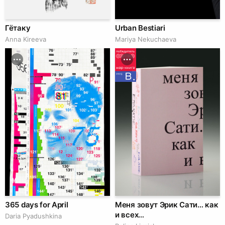
Гётаку
Urban Bestiari
Anna Kireeva
Mariya Nekuchaeva
365 days for April
Меня зовут Эрик Сати… как
и всех…
Daria Pyadushkina