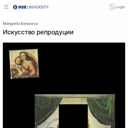
Login
Margarita Belyaeva
Искусство репродуции