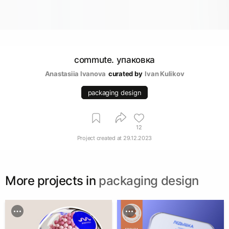
commute. упаковка
Anastasiia Ivanova
curated by
Ivan Kulikov
packaging design
12
Project created at
29.12.2023
More projects in
packaging design