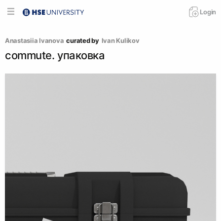
Login
Anastasiia Ivanova
curated by
Ivan Kulikov
commute. упаковка