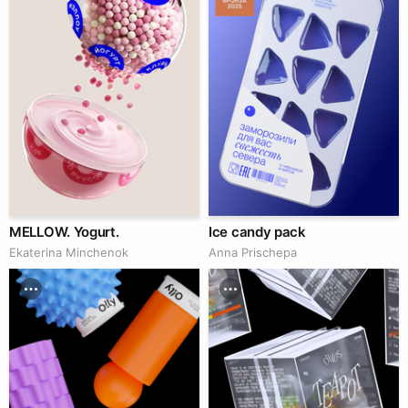
MELLOW. Yogurt.
Ice candy pack
Ekaterina Minchenok
Anna Prischepa