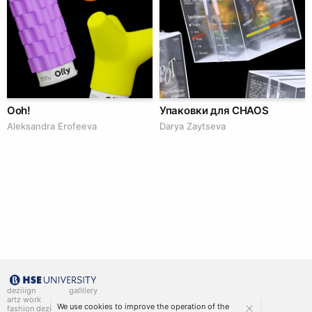
Ooh!
Упаковки для CHAOS
Aleksandra Erofeeva
Darya Zaytseva
deziiign
gallllery
artz work
gallllery.art
We use cookies to improve the operation of the
fashion deziiign
kiiids.art