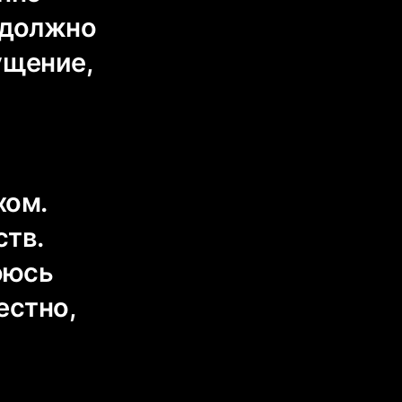
 должно
ущение,
хом.
ств.
оюсь
естно,