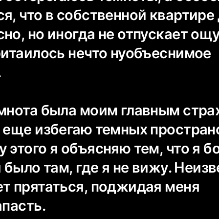
ся, что в собственной квартире
но, но иногда не отпускает ощ
притаилось нечто нуобъеснимое
.
емнота была моим главным стра
е еще избегаю темных простран
 этого я объясняю тем, что я б
и было там, где я не вижу. Неизв
ет прятаться, поджидая меня
апасть.