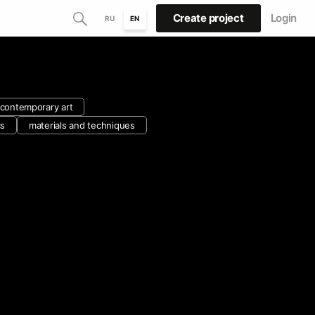
Create project
Login
RU
EN
contemporary art
cs
materials and techniques