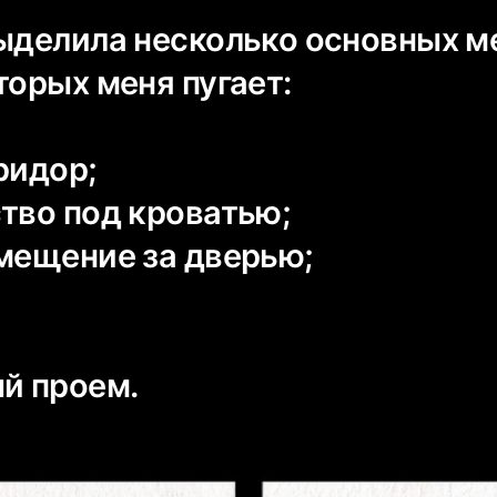
выделила несколько основных м
торых меня пугает:
ридор;
ство под кроватью;
омещение за дверью;
ый проем.