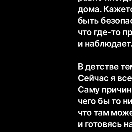
дома. Кажет
быть безопас
что где-то 
и наблюдает
В детстве т
Сейчас я вс
Саму причину
чего бы то н
что там мож
и готовясь н