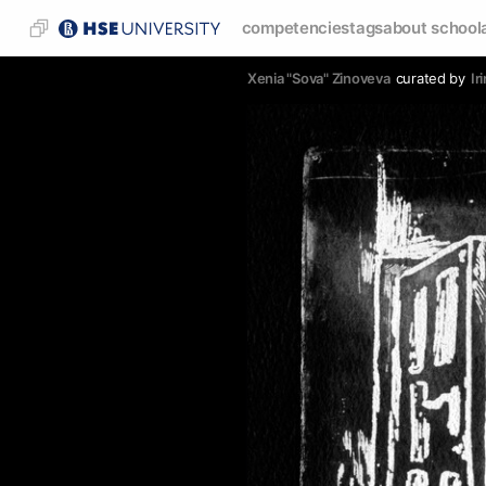
competencies
tags
about school
Xenia "Sova" Zinoveva
curated by
Ir