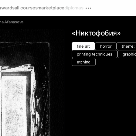
awards
all courses
marketplace
diplomas
ina Afanaseva
«Никтофобия»
fine art
horror
theme: 
printing techniques
graphi
etching