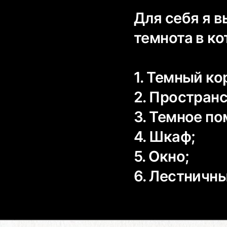
Для себя я 
темнота в ко
1. Темный ко
2. Простран
3. Темное п
4. Шкаф;
5. Окно;
6. Лестничн