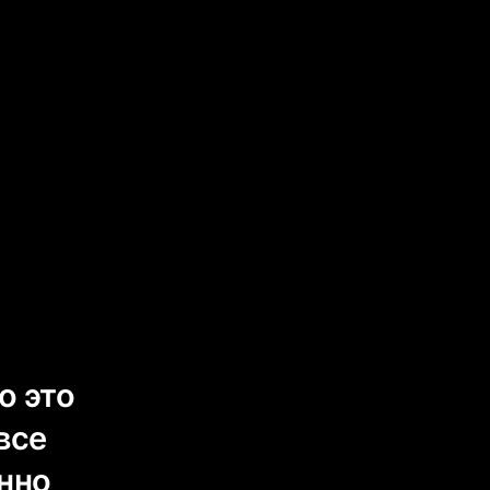
о это
все
енно