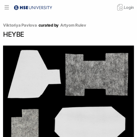
Login
Viktoriya Pavlova
curated by
Artyom Rulev
HEYBE