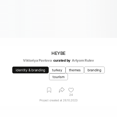
HEYBE
Viktoriya Pavlova
curated by
Artyom Rulev
identity & branding
turkey
themes
branding
tourism
24
Project created at
26.10.2023