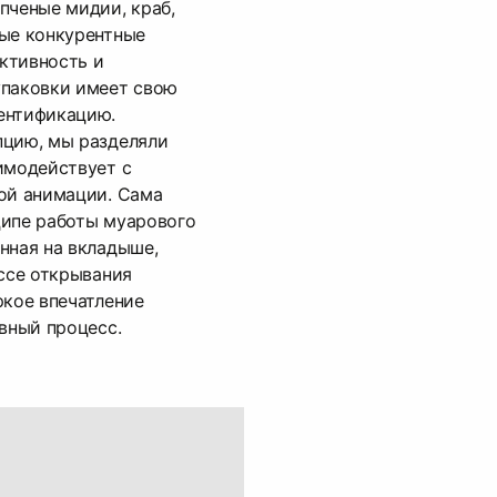
пченые мидии, краб,
ные конкурентные
ктивность и
упаковки имеет свою
ентификацию.
пцию, мы разделяли
имодействует с
ой анимации. Сама
ципе работы муарового
нная на вкладыше,
ессе открывания
ркое впечатление
ивный процесс.