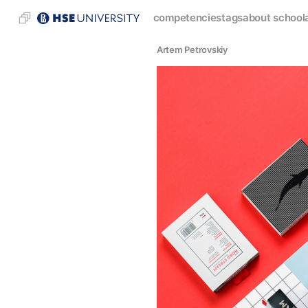
competencies
tags
about school
Artem Petrovskiy