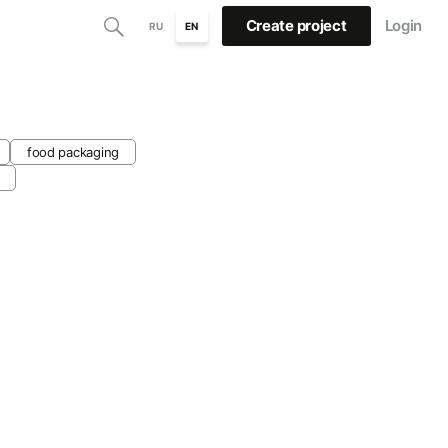
Create project
Login
RU
EN
food packaging