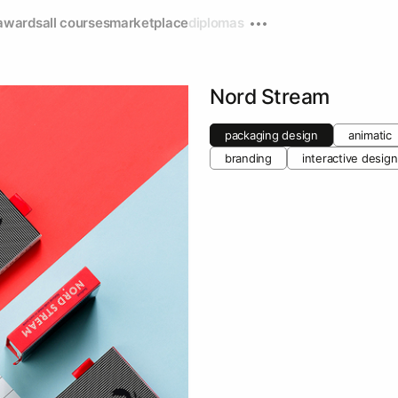
awards
all courses
marketplace
diplomas
Nord Stream
packaging design
animatic
branding
interactive design