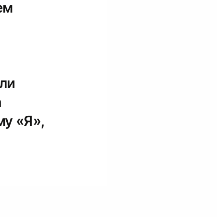
ем
или
а
му «Я»,