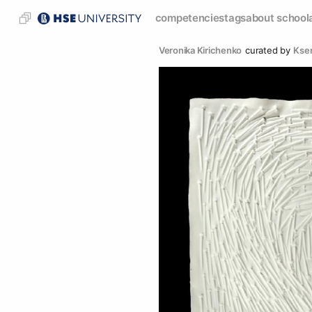
competencies
tags
about school
Veronika Kirichenko
curated by
Ksen