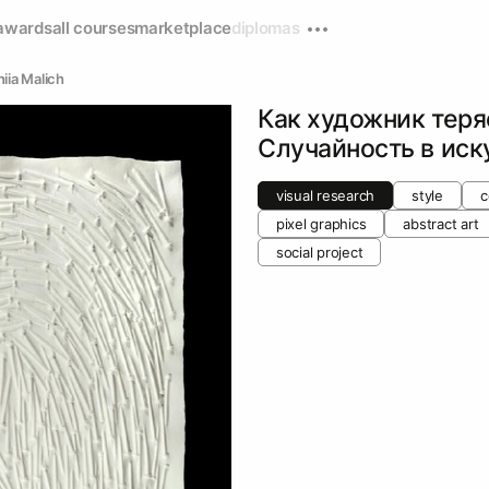
awards
all courses
marketplace
diplomas
iia Malich
Как художник теря
Случайность в иск
visual research
style
c
pixel graphics
abstract art
social project