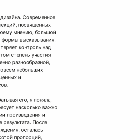
 дизайна. Современное
лекций, посвященных
моему мнению, большой
о формы высказывания,
 теряет контроль над
том степень участия
енно разнообразной,
совсем небольших
ценных и
ов.
тывая его, я поняла,
ресует насколько важно
ии произведения и
 результата. После
ждения, осталась
сотой пропорций,