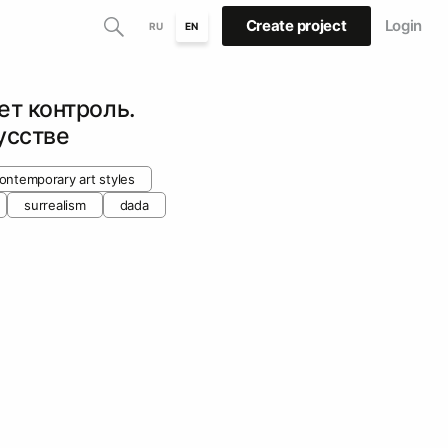
Create project
Login
RU
EN
ет контроль.
усстве
ontemporary art styles
surrealism
dada