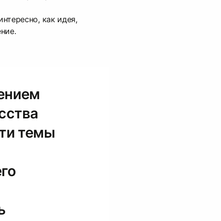
интересно, как идея,
ние.
рением
сства
Эти темы
его
ь