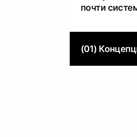
почти систе
(01) Концеп