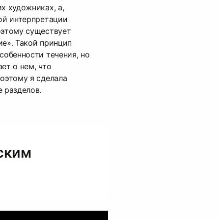
х художниках, а,
ной интерпретации
оэтому существует
ие». Такой принцип
собенности течения, но
ет о нем, что
поэтому я сделала
е разделов.
ским