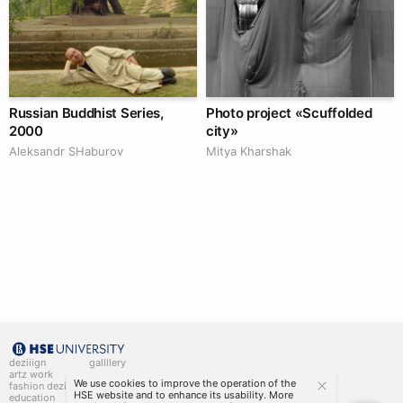
Russian Buddhist Series,
Photo project «Scuffolded
2000
city»
Аleksandr SHaburov
Mitya Kharshak
deziiign
gallllery
artz work
gallllery.art
We use cookies to improve the operation of the
fashion deziiign
kiiids.art
HSE website and to enhance its usability. More
education