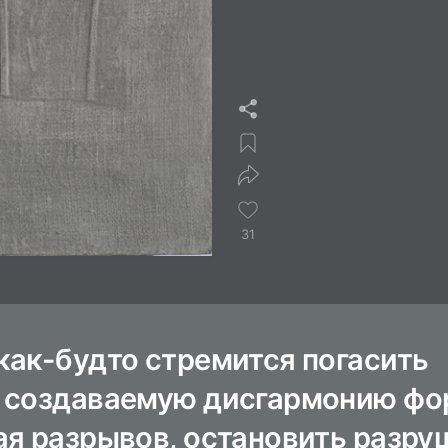
31
как-будто стремится погасить
 создаваемую дисгармонию фо
ая разрывов, остановить разру