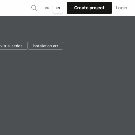
Create project
Login
RU
EN
visual series
installation art