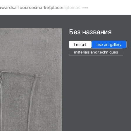
awards
all courses
marketplace
diplomas
Без названия
fine art
hse art gallery
materials and techniques