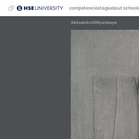
competencies
tags
about school
Aleksandra Mitlyanskaya