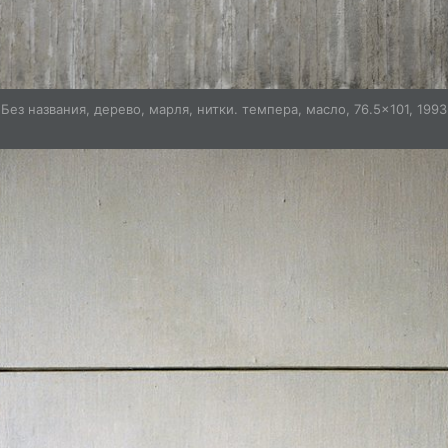
Без названия, дерево, марля, нитки. темпера, масло, 76.5×101, 1993