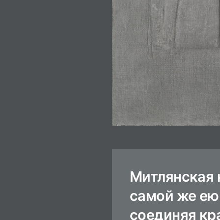
Митлянская 
самой же ею
соединяя кр