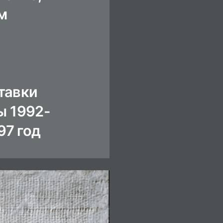
м
ставки
ы 1992-
97 год