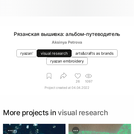
Рязанская вышивка: альбом-путеводитель
Aksinya Petrova
ryazan'
visual research
arts&crafts as brands
ryazan embroidery
26
1097
Project created at
04.04.2022
More projects in
visual research