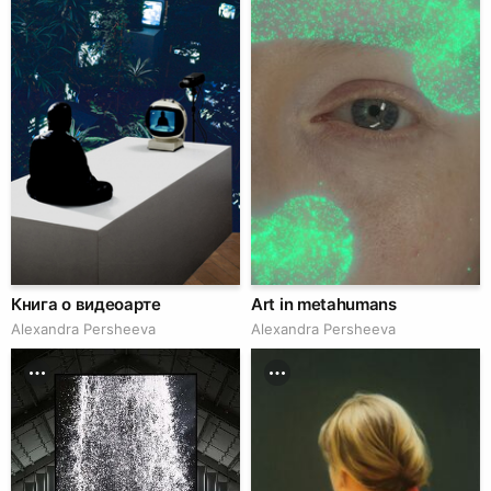
Книга о видеоарте
Art in metahumans
Alexandra Persheeva
Alexandra Persheeva