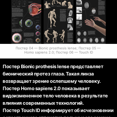
Постер 04 — Bionic prosthesis lense; Постер 05 — 
Homo sapiens 2.0; Постер 06 — Touch ID
Постер Bionic prothesis lense представляет
бионический протез глаза. Такая линза
Постер Homo sapiens 2.0 показывает
видоизмененное тело человека в результате
влияния современных технологий.
Постер Touch ID информирует об исчезновении