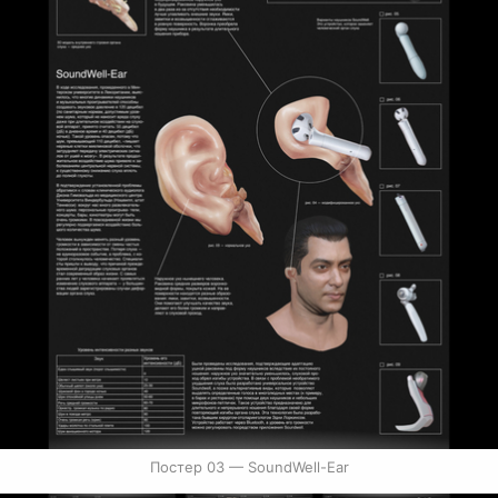
Постер 03 — SoundWell-Ear