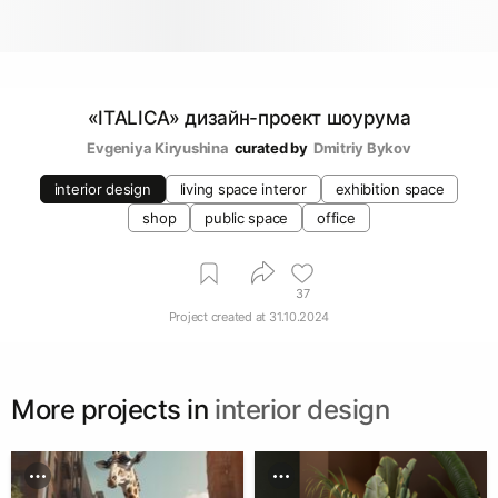
«ITALICA» дизайн-проект шоурума
Evgeniya Kiryushina
curated by
Dmitriy Bykov
interior design
living space interor
exhibition space
shop
public space
office
37
Project created at
31.10.2024
More projects in
interior design