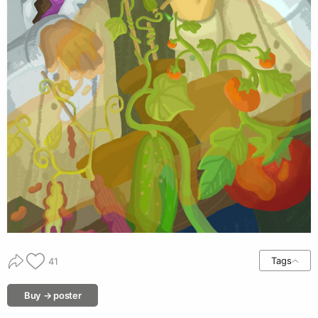
Tags
41
Buy → poster