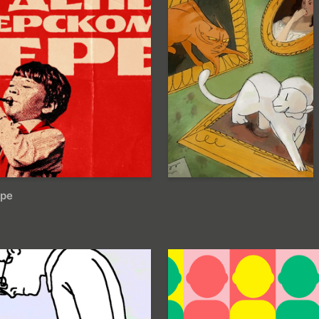
23
115
Anastasiya Plyusnina
ере