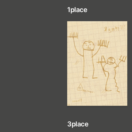
1
place
27
Ulyana Lavor
3
place