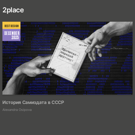
2
place
BEST DESIGN
DECEMBER
2025
26
История Самиздата в СССР
Alexandra Osipova