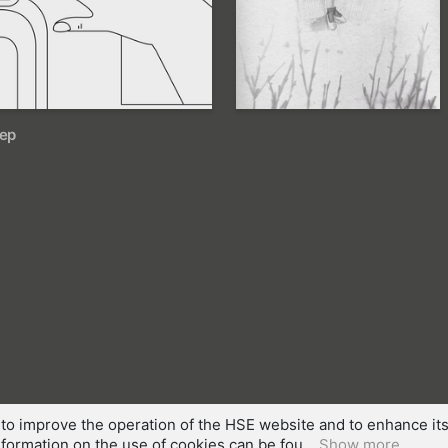
145
30
Anna Olehnovich
нер
to improve the operation of the HSE website and to enhance its 
formation on the use of cookies can be fou...
Show more