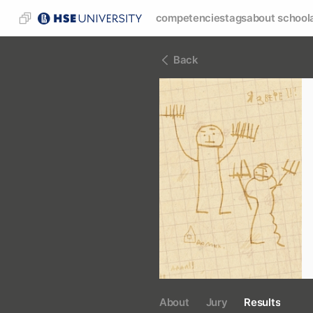
competencies
tags
about school
Back
About
Jury
Results