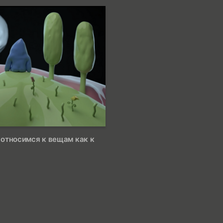
25
относимся к вещам как к