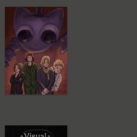
9
Vasiliy Razoryonov