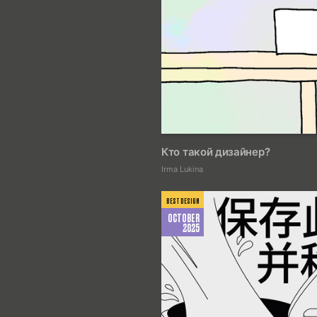
Кто такой дизайнер?
Irma Lukina
BEST DESIGN
OCTOBER
2025