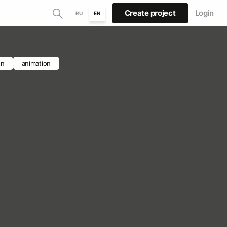
Create project
Login
RU
EN
gn
animation