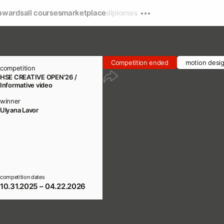
awards
all courses
marketplace
diplomas
Competition ended
motion desi
competition
HSE CREATIVE OPEN'26 /
Informative video
winner
Ulyana Lavor
competition dates
10.31.2025 – 04.22.2026