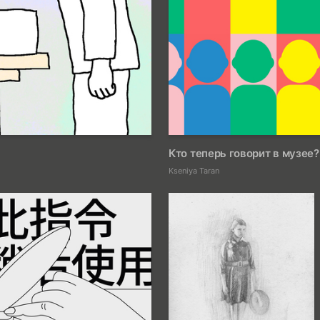
12
Кто теперь говорит в музее
Kseniya Taran