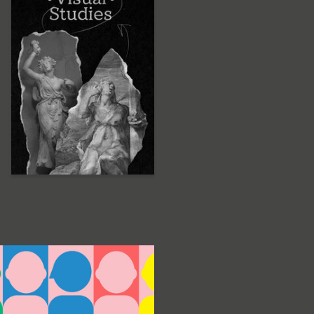
13
Nana Aprelskaya