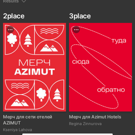
Results
2
place
3
place
Мерч для сети отелей
Мерч для Azimut Hotels
AZIMUT
Regina Zinnurova
Kseniya Lahova