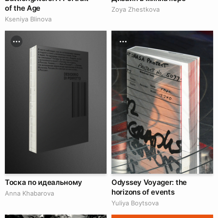
of the Age
Zoya Zhestkova
Kseniya Blinova
Тоска по идеальному
Odyssey Voyager: the
horizons of events
Anna Khabarova
Yuliya Boytsova