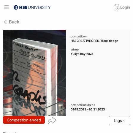
Login
Back
competition
HSE CREATIVE OPEN / Book design
winner
Yuliya Boytsova
competition dates
09.19.2023 – 10.31.2023
Competition ended
tags