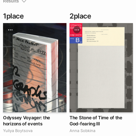
Results
1
place
2
place
Odyssey Voyager: the
The Stone of Time of the
horizons of events
God-fearing III
Yuliya Boytsova
Anna Sobkina