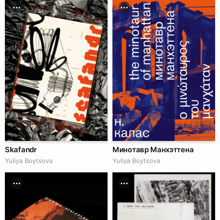
Skafandr
Минотавр Манхэттена
Yuliya Boytsova
Yuliya Boytsova