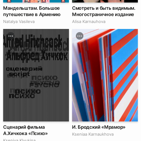
Мандельштам. Большое
Смотреть и быть видимым.
путешествие в Армению
Многостраничное издание
Natalya Vasileva
Alisa Karnauhova
Сценарий фильма
И. Бродский «Мрамор»
А.Хичкока «Психо»
Kseniaa Karnaukhova
Kseniya Klyukina