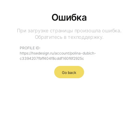
Ошибка
При загрузке страницы произошла ошибка.
Обратитесь в техподдержку.
PROFILE ID:
https://hsedesign.ru/account/polina-dubich-
c3394207fbff404f8cddf160f6f2925c
Go back