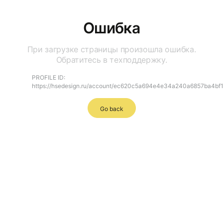
Ошибка
При загрузке страницы произошла ошибка.
Обратитесь в техподдержку.
PROFILE ID:
https://hsedesign.ru/account/ec620c5a694e4e34a240a6857ba4bf
Go back